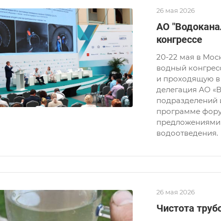
26 мая 2026
АО "Водокана
конгрессе
20-22 мая в Мос
водный конгрес
и проходящую в 
делегация АО «В
подразделений 
программе фору
предложениями 
водоотведения.
26 мая 2026
Чистота труб