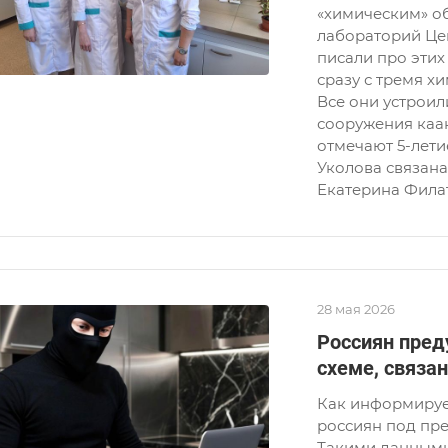
«химическим» об
лабораторий Цен
писали про этих
сразу с тремя х
Все они устроил
сооружения каанл
отмечают 5-лети
Уколова связана 
Екатерина Филат
28 мая 2026
Россиян пре
схеме, связа
Как информируе
россиян под пр
Такими данными