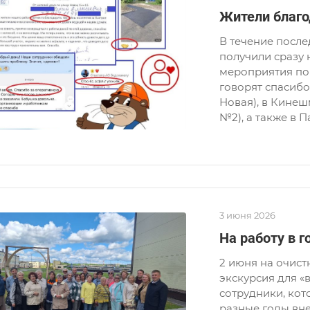
Жители благо
В течение посл
получили сразу 
мероприятия по 
говорят спасибо
Новая), в Кинеш
№2), а также в П
3 июня 2026
На работу в г
2 июня на очис
экскурсия для «
сотрудники, кот
разные годы вне