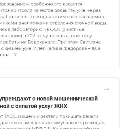
разованием, особенно это касается
тра контроля качества воды. Мы уже не раз
 работников, а сегодня хотим вас познакомить
имиками-аналитиками отделения сточной воды.
ись в лабораторию на ОСК (очистные
изации) в 2021 году, то есть в этом году
е работы на Водоканале. При этом Светлана
с химией уже 17 лет, Галина Федорова – 10, а
ова – 7.
дупреждают о новой мошеннической
нной с оплатой услуг ЖКХ
т ТАСС, мошенники стали похищать деньги
едлогом возмещения коммунальных расходов.
 располагает МВД РФ. Как строится обман: