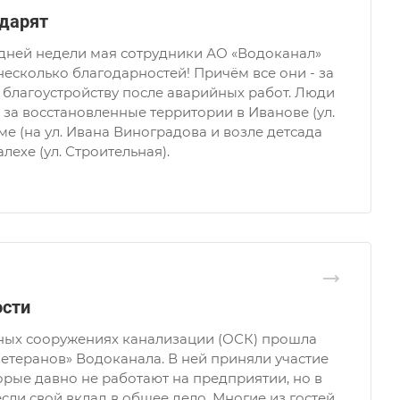
дарят
едней недели мая сотрудники АО «Водоканал»
несколько благодарностей! Причём все они - за
благоустройству после аварийных работ. Люди
 за восстановленные территории в Иванове (ул.
ме (на ул. Ивана Виноградова и возле детсада
алехе (ул. Строительная).
ости
тных сооружениях канализации (ОСК) прошла
ветеранов» Водоканала. В ней приняли участие
орые давно не работают на предприятии, но в
сли свой вклад в общее дело. Многие из гостей