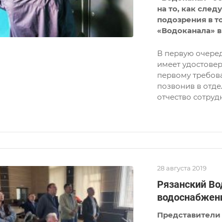
на то, как след
подозрения в т
«Водоканала» в
В первую очере
имеет удостовер
первому требов
позвонив в отде
отчество сотруд
28 августа 2019
Рязанский Во
водоснабжени
Представители 