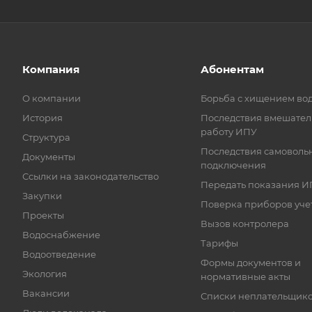
Компания
Абонентам
О компании
Борьба с хищением во
История
Последствия вмешател
работу ИПУ
Структура
Последствия самоволь
Документы
подключения
Ссылки на законодательство
Передать показания И
Закупки
Поверка приборов уче
Проекты
Вызов контролера
Водоснабжение
Тарифы
Водоотведение
Формы документов и
Экология
нормативные акты
Вакансии
Списки неплательщик