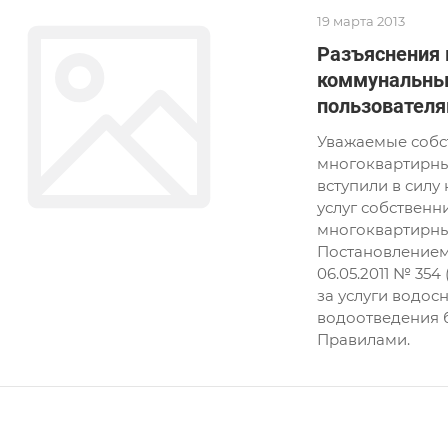
19 марта 2013
Разъяснения 
коммунальных
пользовател
Уважаемые собс
многоквартирных
вступили в сил
услуг собствен
многоквартирны
Постановлением
06.05.2011 № 354
за услуги водос
водоотведения 
Правилами.