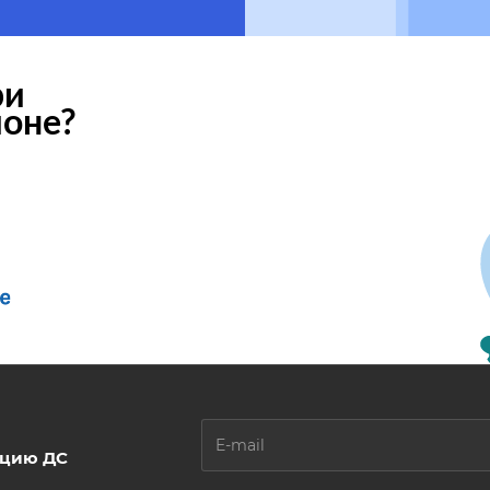
ри
ионе?
ацию ДС