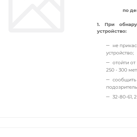
по де
1. При обнар
устройство:
не прикас
устройство;
отойти от
250 - 300 ме
сообщить 
подозритель
32-80-61, 