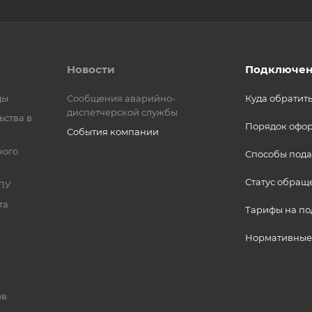
Новости
Подключен
ды
Сообщения аварийно-
Куда обратит
диспетчерской службы
ьства в
Порядок офо
События компании
ного
Способы пода
Статус обращ
ПУ
та
Тарифы на п
Нормативные
ов