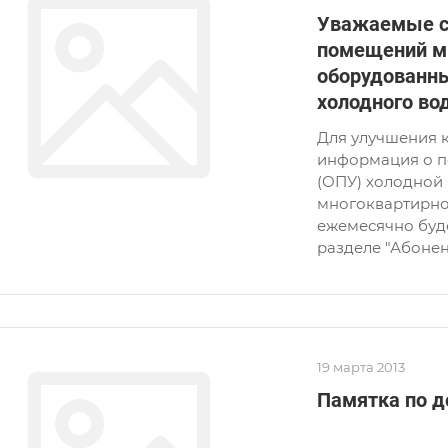
Уважаемые с
помещений м
оборудованн
холодного во
Для улучшения ка
информация о п
(ОПУ) холодной 
многоквартирно
ежемесячно буде
разделе "Абоне
19 марта 2013
Памятка по д