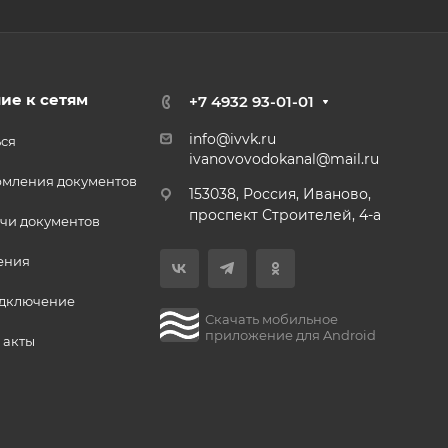
ие к сетям
+7 4932 93-01-01
info@ivvk.ru
ься
ivanovovodokanal@mail.ru
рмления документов
153038, Россия, Иваново,
проспект Строителей, 4-а
чи документов
ения
одключение
Скачать мобильное
приложение для Android
 акты