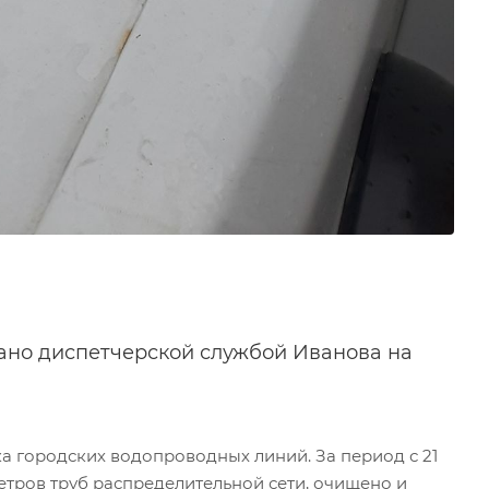
вано диспетчерской службой Иванова на
а городских водопроводных линий. За период с 21
етров труб распределительной сети, очищено и