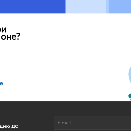
ри
ионе?
ацию ДС