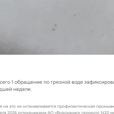
всего 1 обращение по грязной воде зафиксиро
шей неделе.
я на это не останавливается профилактическая промывк
арта 2026 сотрудниками АО «Водоканал» промыто 1420 м