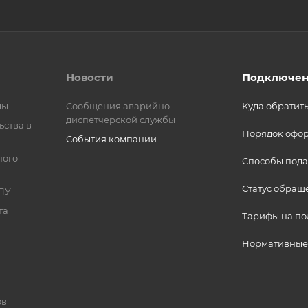
Новости
Подключен
ды
Сообщения аварийно-
Куда обратит
диспетчерской службы
ьства в
Порядок офо
События компании
ного
Способы пода
Статус обращ
ПУ
та
Тарифы на п
Нормативные
ов