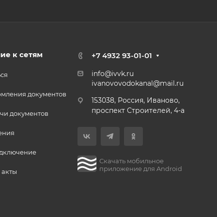
ие к сетям
+7 4932 93-01-01
info@ivvk.ru
ься
ivanovovodokanal@mail.ru
рмления документов
153038, Россия, Иваново,
проспект Строителей, 4-а
чи документов
ения
одключение
Скачать мобильное
приложение для Android
 акты