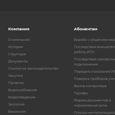
Компания
Абонентам
О компании
Борьба с хищением во
История
Последствия вмешател
работу ИПУ
Структура
Последствия самоволь
Документы
подключения
Ссылки на законодательство
Передать показания И
Закупки
Поверка приборов уче
Проекты
Вызов контролера
Водоснабжение
Тарифы
Водоотведение
Формы документов и
Экология
нормативные акты
Вакансии
Списки неплательщик