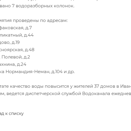
вано 7 водоразборных колонок.
ятия проведены по адресам:
бфаковская, д.7
иликатный, д.44
дово, д.19
асноярская, д.48
 Полевой, д.2
ахнина, д.24
лка Нормандия-Неман, д.104 и др.
ьтате качество воды повысится у жителей 37 домов в Ив
м, ведется диспетчерской службой Водоканала ежедневн
ад к списку