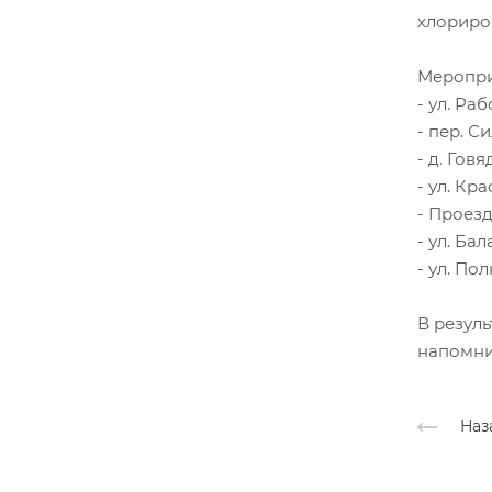
хлориро
Меропри
- ул. Ра
- пер. С
- д. Говя
- ул. Кр
- Проезд
- ул. Бал
- ул. По
В резул
напомни
Наз