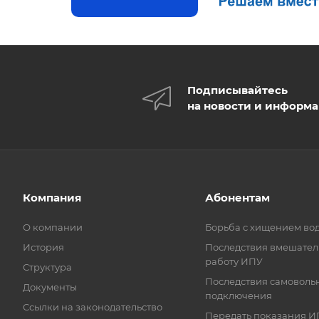
Подписывайтесь
на новости и информ
Компания
Абонентам
О компании
Борьба с хищением во
История
Последствия вмешател
работу ИПУ
Структура
Последствия самоволь
Документы
подключения
Ссылки на законодательство
Передать показания И