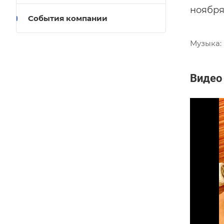
ноября
События компании
Музыка: 
Видео