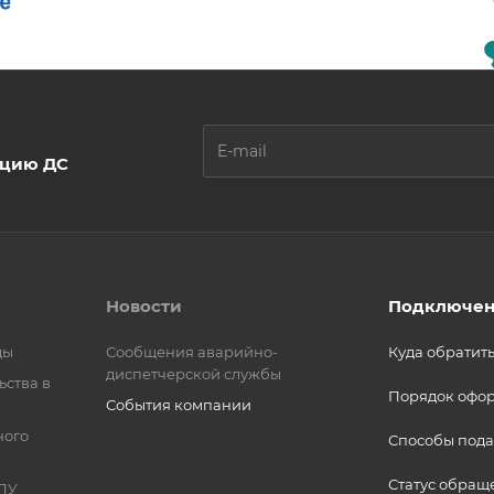
ацию ДС
Новости
Подключен
ды
Сообщения аварийно-
Куда обратит
диспетчерской службы
ьства в
Порядок офо
События компании
ного
Способы пода
Статус обращ
ПУ