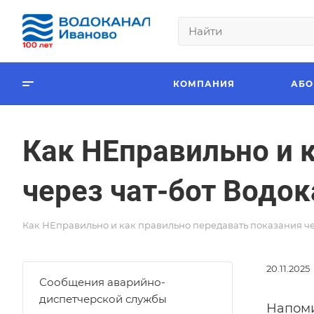
КОМПАНИЯ
АБО
Как НЕправильно и 
через чат-бот Водок
Как НЕправильно и как правильно передавать показания чер
20.11.2025
Сообщения аварийно-
диспетчерской службы
Напоми