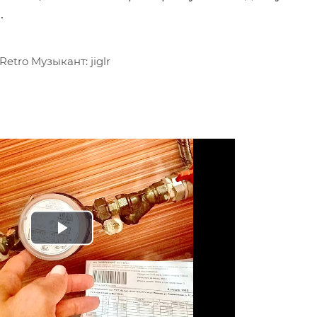
.
Retro Музыкант: jiglr
Play
Video