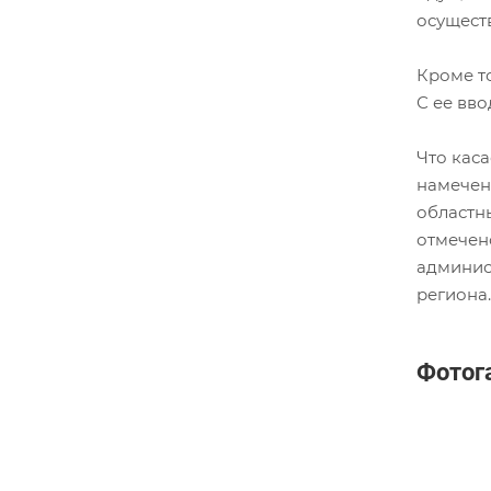
осущест
Кроме то
С ее вв
Что кас
намечен
областн
отмечен
админис
региона.
Фотог