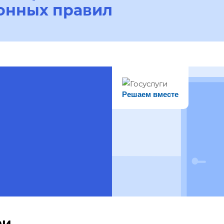
онных правил
Решаем вместе
ри