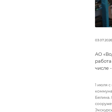
03.07.202
АО «Во
работа
числе 
1 июля 
коммуна
Белина.
сооруже
Экскурс