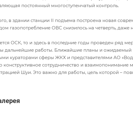
вляющая постоянный многоступенчатый контроль.
го, в здании станции II подъема построена новая совре
одом газопотребление ОВС снизилось на четверть, даже 
ается ОСК, то и здесь в последние годы проведен ряд м
ы дальнейшие работы. Ближайшие планы и ожидаемый р
ыми кураторами сферы ЖКХ и представителями АО «Водо
о конструктивное сотрудничество и взаимопонимание
трацией Шуи. Это важно для работы, цель которой – пов
алерея