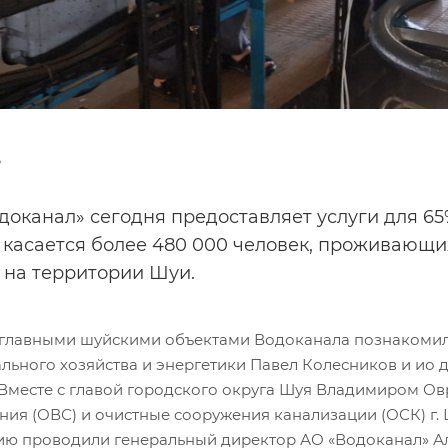
6
доканал» сегодня предоставляет услуги для 65
 касается более 480 000 человек, проживающих
- на территории Шуи.
с главными шуйскими объектами Водоканала познакоми
льного хозяйства и энергетики Павел Колесников и ио
 Вместе с главой городского округа Шуя Владимиром О
ния (ОВС) и очистные сооружения канализации (ОСК) г. 
ию проводили генеральный директор АО «Водоканал» А