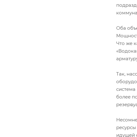
подразд
коммуна
Оба объе
Мощност
Что же к
«Водока
арматуру
Так, на
оборудо
система 
более п
резерву
Несомне
ресурсы
идущей 