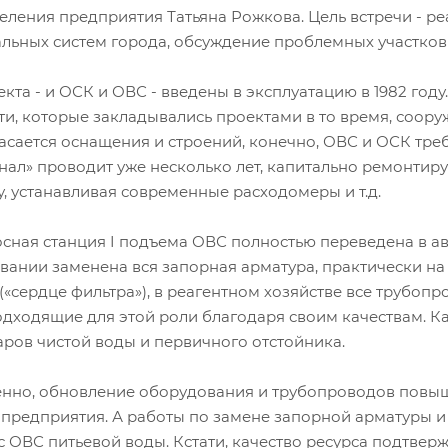
еления предприятия Татьяна Рожкова. Цель встречи - 
льных систем города, обсуждение проблемных участков 
кта - и ОСК и ОВС - введены в эксплуатацию в 1982 году.
и, которые закладывались проектами в то время, сооруж
асается оснащения и строений, конечно, ОВС и ОСК тре
нал» проводит уже несколько лет, капитально ремонтир
, устанавливая современные расходомеры и т.д.
сосная станция I подъема ОВС полностью переведена в 
вании заменена вся запорная арматура, практически на
(«сердце фильтра»), в реагентном хозяйстве все трубо
одходящие для этой роли благодаря своим качествам. К
аров чистой воды и первичного отстойника.
нно, обновление оборудования и трубопроводов повыш
 предприятия. А работы по замене запорной арматуры и
с ОВС питьевой воды. Кстати, качество ресурса подтвер