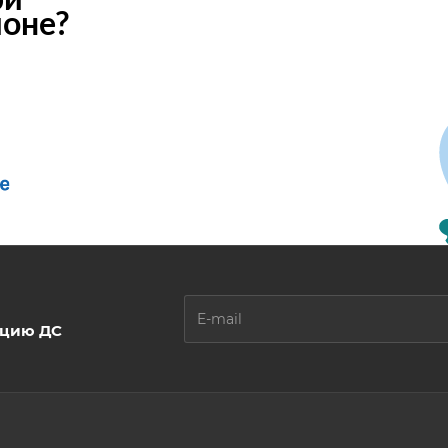
ионе?
ацию ДС