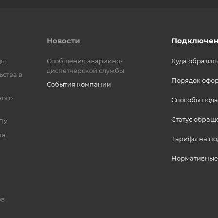
Новости
Подключен
ды
Сообщения аварийно-
Куда обратит
диспетчерской службы
ьства в
Порядок офо
События компании
ного
Способы пода
Статус обращ
ПУ
та
Тарифы на п
Нормативные
ов