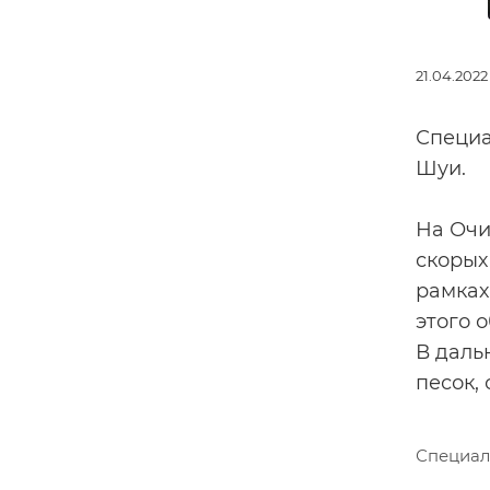
21.04.2022
Специа
Шуи.
На Очи
скорых
рамках
этого о
В даль
песок,
Специал