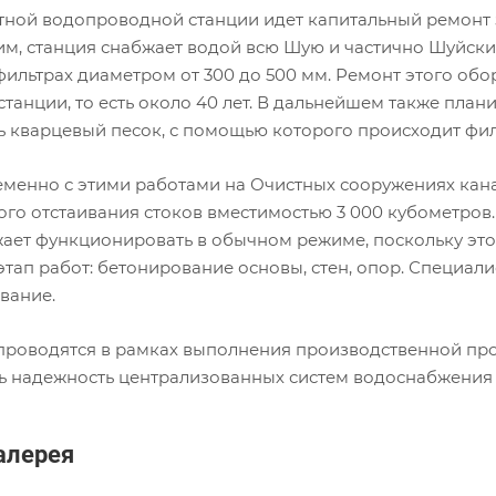
тной водопроводной станции идет капитальный ремонт
м, станция снабжает водой всю Шую и частично Шуйский
фильтрах диаметром от 300 до 500 мм. Ремонт этого обо
станции, то есть около 40 лет. В дальнейшем также пла
ь кварцевый песок, с помощью которого происходит фил
менно с этими работами на Очистных сооружениях кан
ого отстаивания стоков вместимостью 3 000 кубометров
ает функционировать в обычном режиме, поскольку этот
тап работ: бетонирование основы, стен, опор. Специал
вание.
проводятся в рамках выполнения производственной пр
ь надежность централизованных систем водоснабжения 
алерея