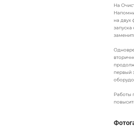
На Очис
Напомни
на двух 
запуска 
заменит
Одновре
вторичн
продолж
первый э
оборудо
Работы 
повысит
Фотог