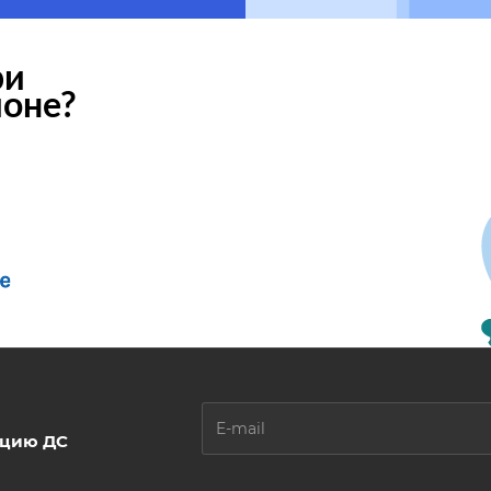
ри
ионе?
ацию ДС