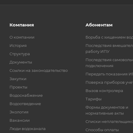
Компания
Абонентам
О компании
Борьба с хищением во
История
Последствия вмешател
работу ИПУ
Структура
Последствия самоволь
Документы
подключения
Ссылки на законодательство
Передать показания И
Закупки
Поверка приборов уче
Проекты
Вызов контролера
Водоснабжение
Тарифы
Водоотведение
Формы документов и
Экология
нормативные акты
Вакансии
Списки неплательщик
Люди водоканала
Способы оплаты