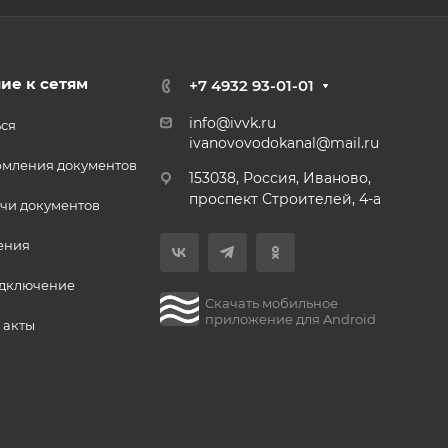
ие к сетям
+7 4932 93-01-01
info@ivvk.ru
ься
ivanovovodokanal@mail.ru
рмления документов
153038, Россия, Иваново,
проспект Строителей, 4-а
чи документов
ения
одключение
Скачать мобильное
приложение для Android
 акты