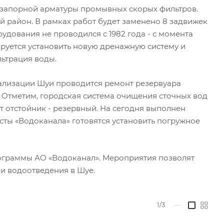
 запорной арматуры промывных скорых фильтров.
 район. В рамках работ будет заменено 8 задвижек
рудования не проводился с 1982 года - с момента
нируется установить новую дренажную систему и
ьтрация воды.
ализации Шуи проводится ремонт резервуара
. Отметим, городская система очищения сточных вод
 отстойник - резервный. На сегодня выполнен
исты «Водоканала» готовятся установить погружное
ограммы АО «Водоканал». Мероприятия позволят
и водоотведения в Шуе.
1/3
—