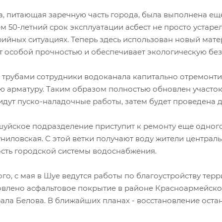
а, питающая заречную часть города, была выполнена еще
м 50-летний срок эксплуатации асбест не просто устаре
рийных ситуациях. Теперь здесь использован новый мате
т особой прочностью и обеспечивает экологическую без
с трубами сотрудники водоканала капитально отремонт
ю арматуру. Таким образом полностью обновлен участок
дут пуско-наладочные работы, затем будет проведена де
шуйское подразделение приступит к ремонту еще одного
униловская. С этой ветки получают воду жители централ
сть городской системы водоснабжения.
го, с мая в Шуе ведутся работы по благоустройству тер
овлено асфальтовое покрытие в районе Красноармейского
рала Белова. В ближайших планах - восстановление оста