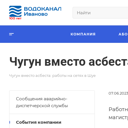
КОМПАНИЯ
АБО
Чугун вместо асбест
Чугун вместо асбеста: работы на сетях в Шуе
07.06.202
Сообщения аварийно-
диспетчерской службы
Работн
магист
События компании