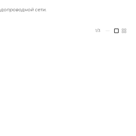
водопроводной сети.
1/3
—