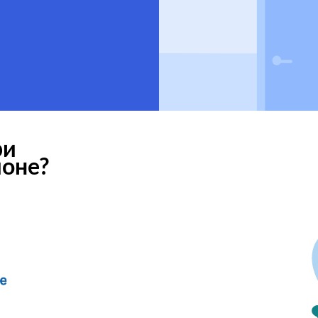
ри
ионе?