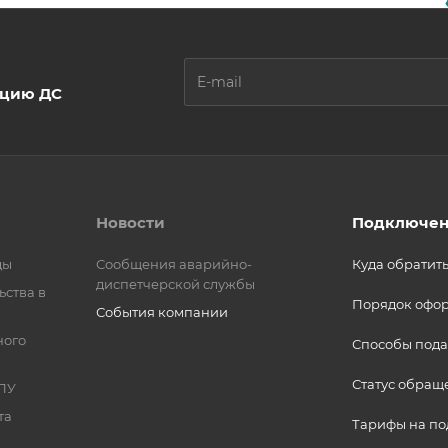
ацию ДС
Новости
Подключен
ды
Сообщения аварийно-
Куда обратит
диспетчерской службы
ьства в
Порядок офо
События компании
ного
Способы пода
Статус обращ
ПУ
та
Тарифы на п