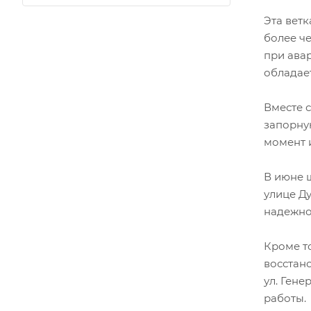
Эта ветк
более че
при ава
обладае
Вместе 
запорну
момент и
В июне 
улице Д
надежно
Кроме то
восстан
ул. Гене
работы.