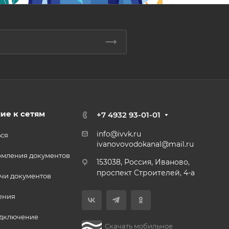
ие к сетям
+7 4932 93-01-01
info@ivvk.ru
ься
ivanovovodokanal@mail.ru
рмления документов
153038, Россия, Иваново,
проспект Строителей, 4-а
чи документов
ения
одключение
Скачать мобильное