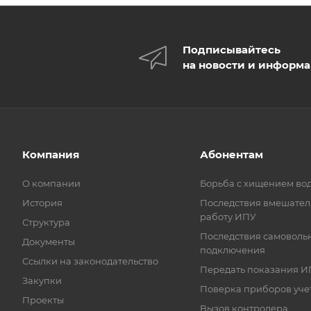
Подписывайтесь
на новости и информ
Компания
Абонентам
О компании
Борьба с хищением во
История
Последствия вмешател
работу ИПУ
Структура
Последствия самоволь
Документы
подключения
Ссылки на законодательство
Передать показания И
Закупки
Поверка приборов уче
Проекты
Вызов контролера