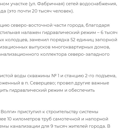
ом участке (ул. Фабричная) сетей водоснабжения,
а (это почти 20 тысяч человек).
цию северо-восточной части города, благодаря
кстильная налажен гидравлический режим – 6 тысяч
ых колодцев, заменил порядка 52 единиц запорной
ализационных выпусков многоквартирных домов,
канализационного коллектора северо-западного
истой воды скважины № 1 и станцию 2-го подъема,
ложенный в п. Северцево; провел другие важные
дить гидравлический режим и обеспечить
олги» приступил к строительству системы
лее 10 километров труб самотечной и напорной
емы канализации для 9 тысяч жителей города. В