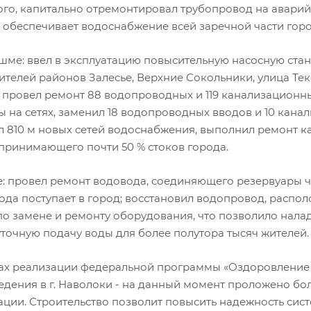
ого, капитально отремонтировал трубопровод на аварийн
обеспечивает водоснабжение всей заречной части город
ешме: ввел в эксплуатацию повысительную насосную стан
жителей районов Залесье, Верхние Сокольники, улица Те
; провел ремонт 88 водопроводных и 119 канализационн
ы на сетях, заменил 18 водопроводных вводов и 10 кан
л 810 м новых сетей водоснабжения, выполнил ремонт 
 принимающего почти 50 % стоков города.
се: провел ремонт водовода, соединяющего резервуары ч
ода поступает в город; восстановил водопровод, распо
по замене и ремонту оборудования, что позволило нала
уточную подачу воды для более полутора тысяч жителей.
ках реализации федеральной программы «Оздоровление В
едения в г. Наволоки - на данный момент проложено бо
ации. Строительство позволит повысить надежность сист