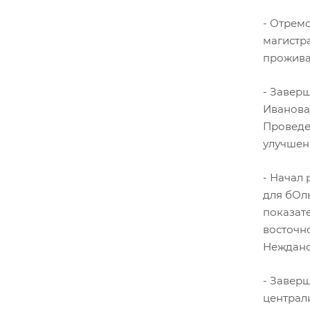
- Отремо
магистр
проживаю
- Завер
Иванова
Проведе
улучшен
- Начал
для бОль
показат
восточно
Неждано
- Заверш
централ