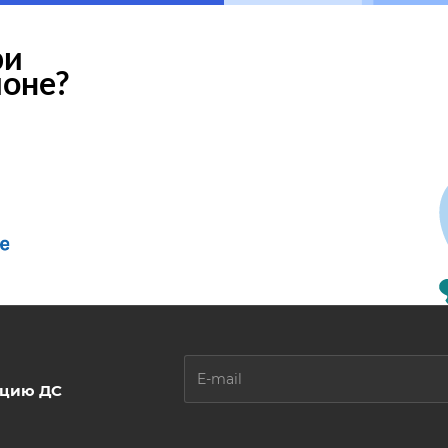
ри
ионе?
ацию ДС