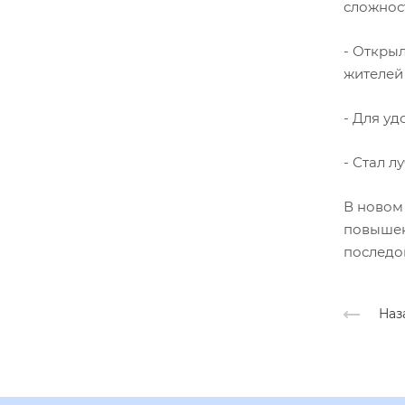
сложнос
- Откры
жителей
- Для у
- Стал 
В новом
повышен
последо
Наз