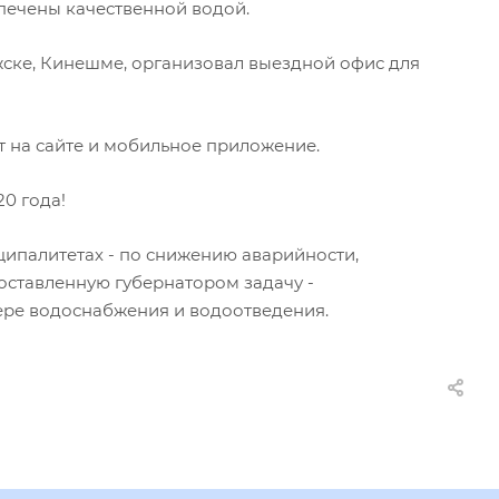
спечены качественной водой.
жске, Кинешме, организовал выездной офис для
т на сайте и мобильное приложение.
0 года!
ципалитетах - по снижению аварийности,
оставленную губернатором задачу -
ере водоснабжения и водоотведения.