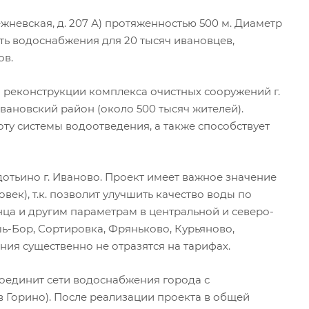
жневская, д. 207 А) протяженностью 500 м. Диаметр
ь водоснабжения для 20 тысяч ивановцев,
ов.
 реконструкции комплекса очистных сооружений г.
вановский район (около 500 тысяч жителей).
у системы водоотведения, а также способствует
отьино г. Иваново. Проект имеет важное значение
ек), т.к. позволит улучшить качество воды по
нца и другим параметрам в центральной и северо-
шь-Бор, Сортировка, Фряньково, Курьяново,
ия существенно не отразятся на тарифах.
соединит сети водоснабжения города с
в Горино). После реализации проекта в общей