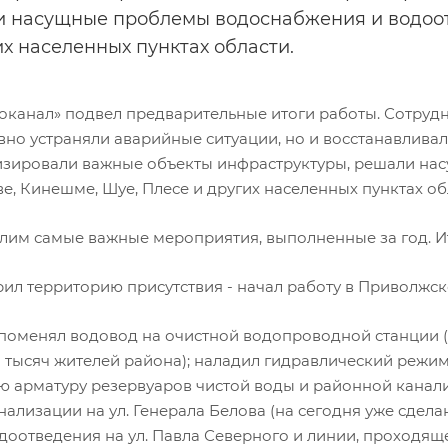
 насущные проблемы водоснабжения и водоот
их населенных пунктах области.
оканал» подвел предварительные итоги работы. Сотрудни
но устраняли аварийные ситуации, но и восстанавливали
зировали важные объекты инфраструктуры, решали на
е, Кинешме, Шуе, Плесе и других населенных пунктах об
лим самые важные мероприятия, выполненные за год. Ит
ил территорию присутствия - начал работу в Приволжске
: поменял водовод на очистной водопроводной станции 
8 тысяч жителей района); наладил гидравлический режим
ю арматуру резервуаров чистой воды и районной канал
нализации на ул. Генерала Белова (на сегодня уже сдела
одоотведения на ул. Павла Северного и линии, проходящ