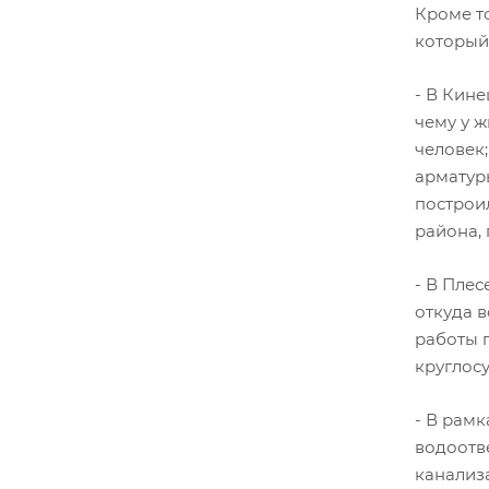
Кроме т
который 
- В Кин
чему у 
человек
арматур
построи
района,
- В Пле
откуда в
работы 
круглос
- В рам
водоотв
канализ