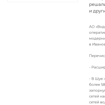
решали
и друг
АО «Вод
оператив
модерни
в Иванов
Перечис
- Расшир
- В Шуе
более 5
запорну
сетей ка
сетей в