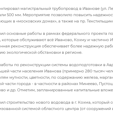
нтировал магистральный трубопровод в Иванове (ул. Ле
али 500 мм. Мероприятие позволило повысить надежност
щих в «московских домах», а также на пр. Текстильщик
шил основные работы в рамках федерального проекта по
, которые обслуживают всё Иваново, Кохму и частично И
нная реконструкция обеспечивает более надежную работ
ию экологической обстановки в регионе.
 работы по реконструкции системы водоподготовки в Авд
шей части населения Иванова (примерно 280 тысяч челов
елям мутности, цветности, по содержанию железа, марга
й части города - в частности в районах Минеево, Пусто
во и др. Отметим, запланированные капитальные вложен
ил строительство нового водовода в г. Кохма, который 
изованной системой областного центра (от сооружений 