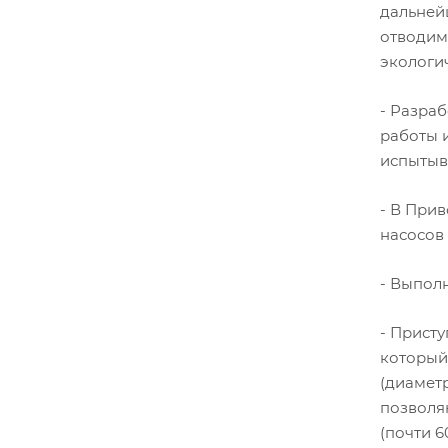
дальней
отводимы
экологи
- Разра
работы и
испытыв
- В При
насосов
- Выполн
- Присту
который
(диамет
позволя
(почти 6