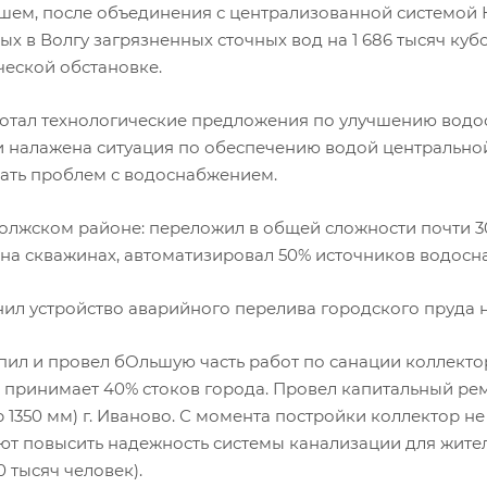
шем, после объединения с централизованной системой
х в Волгу загрязненных сточных вод на 1 686 тысяч куб
ческой обстановке.
ботал технологические предложения по улучшению водо
 налажена ситуация по обеспечению водой центральной 
ать проблем с водоснабжением.
волжском районе: переложил в общей сложности почти 3
 на скважинах, автоматизировал 50% источников водосн
ил устройство аварийного перелива городского пруда на
пил и провел бОльшую часть работ по санации коллектор
 принимает 40% стоков города. Провел капитальный ре
р 1350 мм) г. Иваново. С момента постройки коллектор 
ют повысить надежность системы канализации для жител
0 тысяч человек).