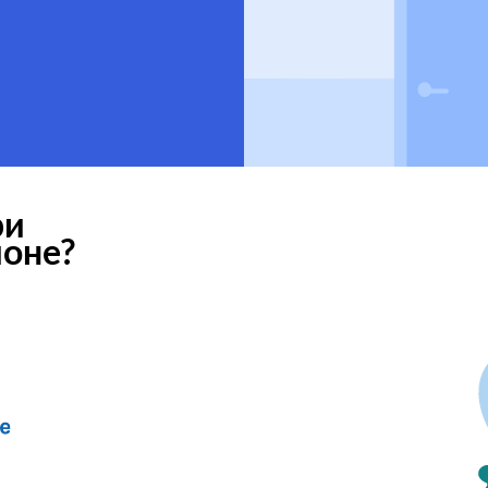
ри
ионе?