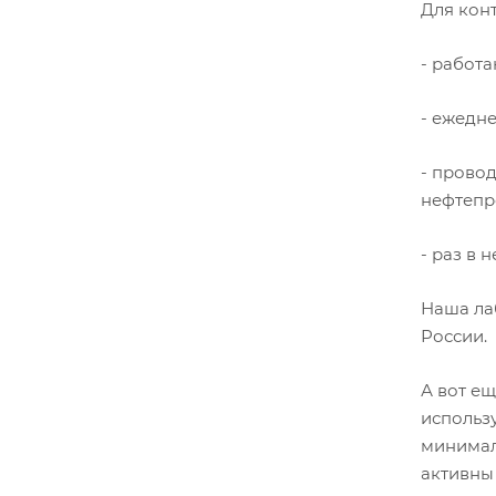
Для кон
- работ
- ежедн
- прово
нефтепро
- раз в 
Наша лаб
России.
А вот е
использу
минимал
активны