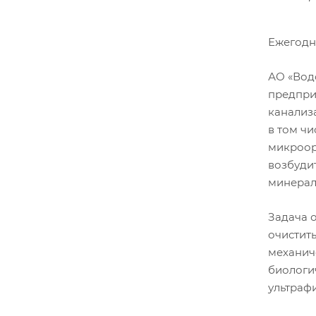
Ежегодно
АО «Вод
предпри
канализа
в том ч
микроор
возбуди
минераль
Задача о
очистит
механич
биологи
ультраф