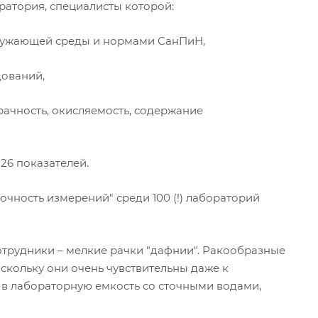
ратория, специалисты которой:
окружающей среды и нормами СанПиН,
дований,
рачность, окисляемость, содержание
26 показателей.
очность измерений" среди 100 (!) лабораторий
отрудники – мелкие рачки "дафнии". Ракообразные
оскольку они очень чувствительны даже к
в лабораторную емкость со сточными водами,