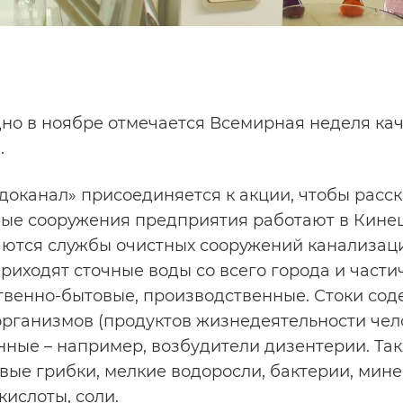
но в ноябре отмечается Всемирная неделя качес
.
доканал» присоединяется к акции, чтобы расска
ые сооружения предприятия работают в Кинеш
ются службы очистных сооружений канализации
риходят сточные воды со всего города и частич
твенно-бытовые, производственные. Стоки сод
рганизмов (продуктов жизнедеятельности челов
нные – например, возбудители дизентерии. Та
вые грибки, мелкие водоросли, бактерии, мине
кислоты, соли.