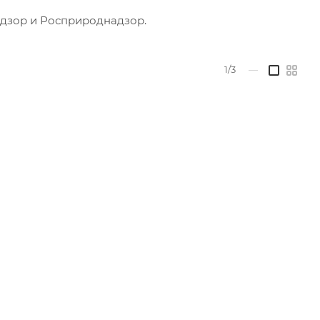
адзор и Росприроднадзор.
1/3
—