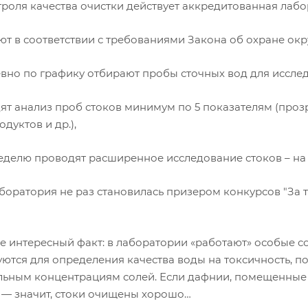
троля качества очистки действует аккредитованная лабо
ают в соответствии с требованиями Закона об охране 
евно по графику отбирают пробы сточных вод для иссле
дят анализ проб стоков минимум по 5 показателям (проз
дуктов и др.),
неделю проводят расширенное исследование стоков – на 
оратория не раз становилась призером конкурсов "За т
ще интересный факт: в лаборатории «работают» особые с
ются для определения качества воды на токсичность, п
ьным концентрациям солей. Если дафнии, помещенные 
 — значит, стоки очищены хорошо…