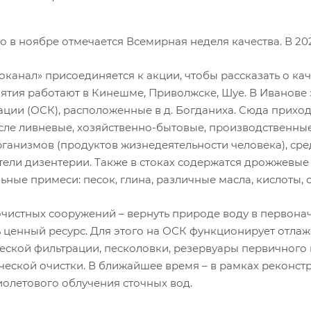
 в ноябре отмечается Всемирная неделя качества. В 2021
оканал» присоединяется к акции, чтобы рассказать о ка
ятия работают в Кинешме, Приволжске, Шуе. В Иванове
ции (ОСК), расположенные в д. Богданиха. Сюда приход
исле ливневые, хозяйственно-бытовые, производственны
ганизмов (продуктов жизнедеятельности человека), сред
тели дизентерии. Также в стоках содержатся дрожжевые 
ные примеси: песок, глина, различные масла, кислоты, с
чистных сооружений – вернуть природе воду в первонач
ь ценный ресурс. Для этого на ОСК функционирует отла
еской фильтрации, песколовки, резервуары первичного 
ческой очистки. В ближайшее время – в рамках реконстр
иолетового облучения сточных вод.