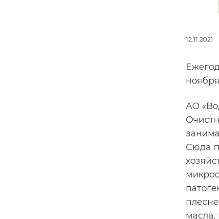
12.11.2021
Ежегод
ноября
АО «Во
Очистн
занима
Сюда п
хозяйс
микроо
патоге
плесне
масла, 