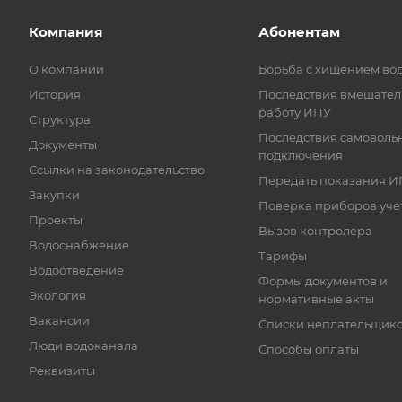
Компания
Абонентам
О компании
Борьба с хищением во
История
Последствия вмешател
работу ИПУ
Структура
Последствия самоволь
Документы
подключения
Ссылки на законодательство
Передать показания И
Закупки
Поверка приборов уче
Проекты
Вызов контролера
Водоснабжение
Тарифы
Водоотведение
Формы документов и
Экология
нормативные акты
Вакансии
Списки неплательщик
Люди водоканала
Способы оплаты
Реквизиты