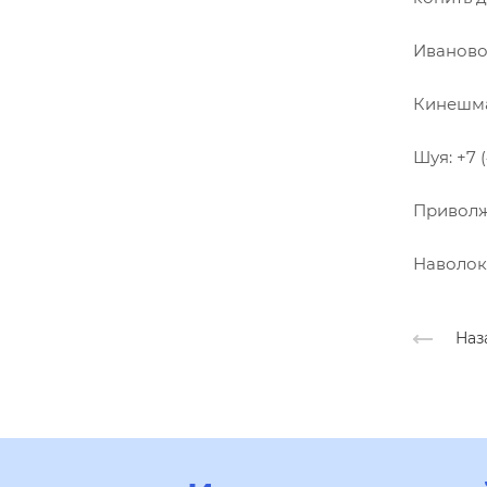
Иваново:
Кинешма:
Шуя: +7 (
Приволжс
Наволоки
Наз