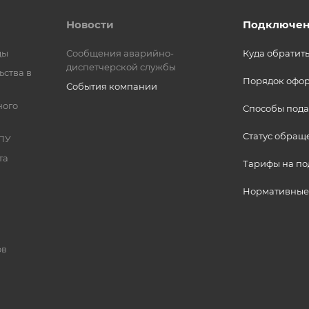
Новости
Подключен
ды
Сообщения аварийно-
Куда обратит
диспетчерской службы
ьства в
Порядок офо
События компании
ного
Способы пода
Статус обращ
ПУ
та
Тарифы на п
Нормативные
ов