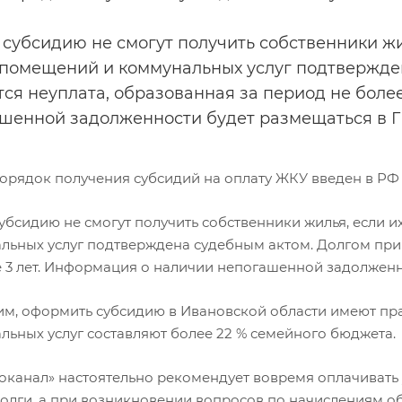
 субсидию не смогут получить собственники жи
помещений и коммунальных услуг подтвержден
тся неуплата, образованная за период не боле
шенной задолженности будет размещаться в 
рядок получения субсидий на оплату ЖКУ введен в РФ с 
субсидию не смогут получить собственники жилья, если 
льных услуг подтверждена судебным актом. Долгом при 
е 3 лет. Информация о наличии непогашенной задолженн
м, оформить субсидию в Ивановской области имеют прав
льных услуг составляют более 22 % семейного бюджета.
оканал» настоятельно рекомендует вовремя оплачивать
долги, а при возникновении вопросов по начислениям о