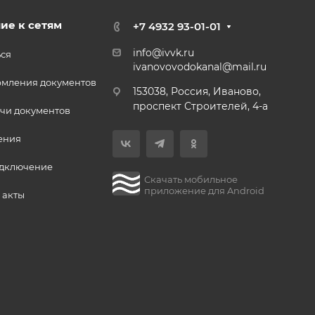
ие к сетям
+7 4932 93-01-01
info@ivvk.ru
ься
ivanovovodokanal@mail.ru
рмления документов
153038, Россия, Иваново,
проспект Строителей, 4-а
чи документов
ения
одключение
Скачать мобильное
приложение для Android
 акты