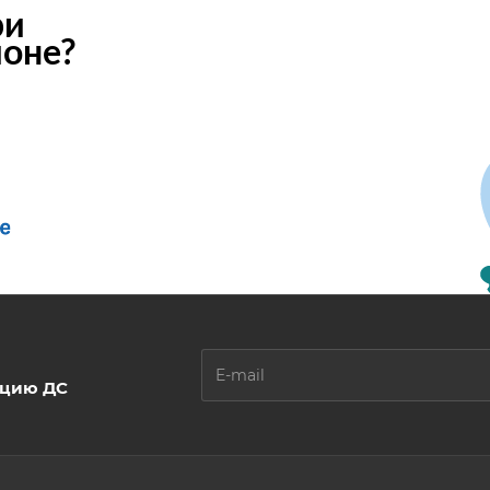
ри
ионе?
ацию ДС