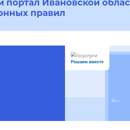
 портал Ивановской облас
онных правил
Решаем вместе