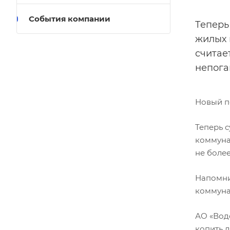
События компании
Теперь
жилых 
считае
непога
Новый по
Теперь 
коммуна
не боле
Напомни
коммуна
АО «Вод
копить 