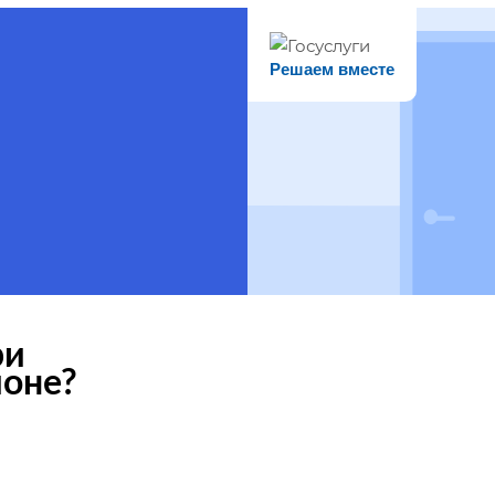
Решаем вместе
ри
ионе?