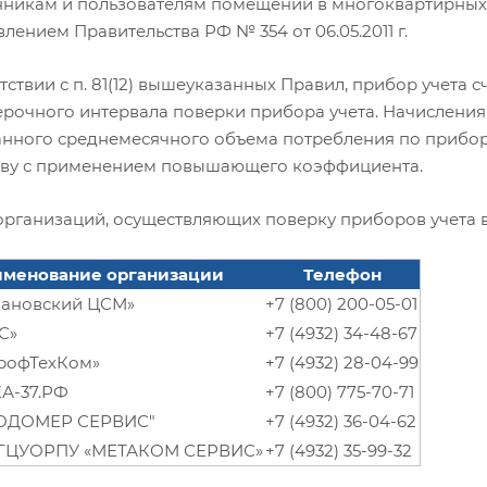
нникам и пользователям помещений в многоквартирных
лением Правительства РФ № 354 от 06.05.2011 г.
тствии с п. 81(12) вышеуказанных Правил, прибор учета 
рочного интервала поверки прибора учета. Начисления 
нного среднемесячного объема потребления по прибору у
ву с применением повышающего коэффициента.
организаций, осуществляющих поверку приборов учета в 
менование организации
Телефон
вановский ЦСМ»
+7 (800) 200-05-01
С»
+7 (4932) 34-48-67
рофТехКом»
+7 (4932) 28-04-99
А-37.РФ
+7 (800) 775-70-71
ОДОМЕР СЕРВИС"
+7 (4932) 36-04-62
ГЦУОРПУ «МЕТАКОМ СЕРВИС»
+7 (4932) 35-99-32