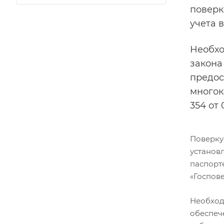
поверк
учета 
Необх
закона
предос
многок
354 от 0
Поверку
установ
паспорт
«Госпове
Необхо
обеспеч