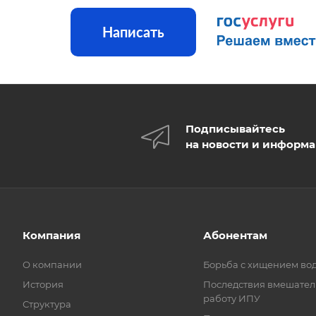
Написать
Подписывайтесь
на новости и информ
Компания
Абонентам
О компании
Борьба с хищением во
История
Последствия вмешател
работу ИПУ
Структура