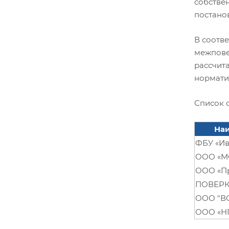
собстве
постанов
В соотве
межпове
рассчита
нормати
Список 
Наи
ФБУ «И
ООО «М
ООО «П
ПОВЕРК
ООО "В
ООО «Н