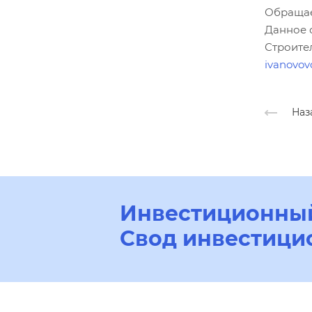
Обращае
Данное 
Строите
ivanovov
Наз
Инвестиционный
Свод инвестици