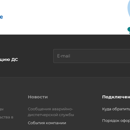
ацию ДС
Новости
Подключен
ды
Сообщения аварийно-
Куда обратит
диспетчерской службы
ьства в
Порядок офо
События компании