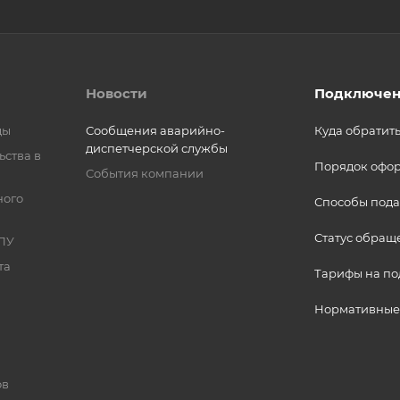
Новости
Подключен
ды
Сообщения аварийно-
Куда обратит
диспетчерской службы
ьства в
Порядок офо
События компании
ного
Способы пода
Статус обращ
ПУ
та
Тарифы на п
Нормативные
ов