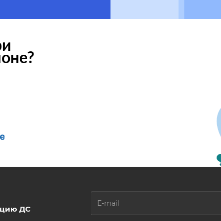
ри
ионе?
ацию ДС