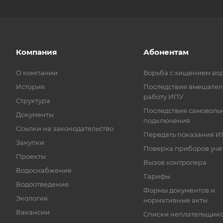
Компания
Абонентам
О компании
Борьба с хищением во
История
Последствия вмешател
работу ИПУ
Структура
Последствия самоволь
Документы
подключения
Ссылки на законодательство
Передать показания И
Закупки
Поверка приборов уче
Проекты
Вызов контролера
Водоснабжение
Тарифы
Водоотведение
Формы документов и
Экология
нормативные акты
Вакансии
Списки неплательщик