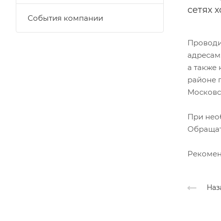
сетях 
События компании
Проводи
адресам:
а также 
районе г
Московс
При нео
Обращать
Рекомен
Наз