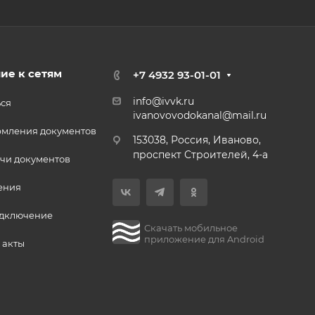
ие к сетям
+7 4932 93-01-01
info@ivvk.ru
ься
ivanovovodokanal@mail.ru
рмления документов
153038, Россия, Иваново,
проспект Строителей, 4-а
чи документов
ения
одключение
Скачать мобильное
приложение для Android
 акты